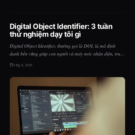
Digital Object Identifier: 3 tuần
thử nghiệm dạy tôi gì
Digital Object Identifier, thường gọi là DOI, là mã định
danh bền vững giúp con người và máy móc nhận diện, truy
xuất và theo dõi một đối tượng số, vật lý hoặc trừu tượng
4 thg 8, 2026
ngay cả khi địa chỉ web thay....