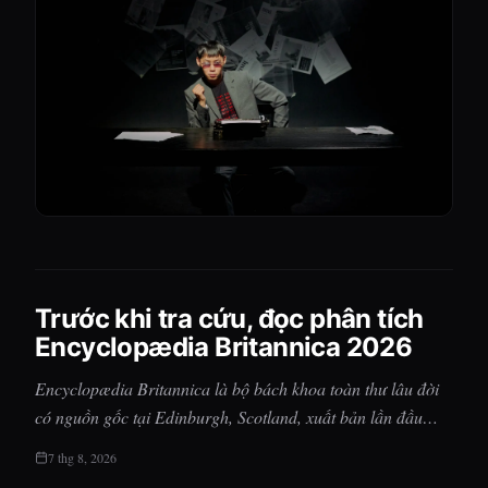
Trước khi tra cứu, đọc phân tích
Encyclopædia Britannica 2026
Encyclopædia Britannica là bộ bách khoa toàn thư lâu đời
có nguồn gốc tại Edinburgh, Scotland, xuất bản lần đầu
năm 1768 và hiện vận hành chủ yếu dưới dạng nền tảng tri
7 thg 8, 2026
thức số toàn cầu. Britannica từ...