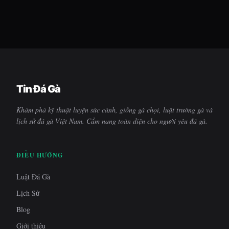
Tin Đá Gà
Khám phá kỹ thuật luyện sức cánh, giống gà chọi, luật trường gà và
lịch sử đá gà Việt Nam. Cẩm nang toàn diện cho người yêu đá gà.
ĐIỀU HƯỚNG
Luật Đá Gà
Lịch Sử
Blog
Giới thiệu